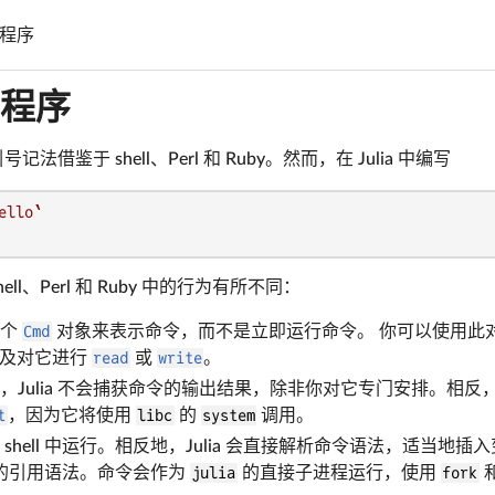
程序
程序
号记法借鉴于 shell、Perl 和 Ruby。然而，在 Julia 中编写
ello`
ll、Perl 和 Ruby 中的行为有所不同：
一个
Cmd
对象来表示命令，而不是立即运行命令。 你可以使用此
及对它进行
read
或
write
。
，Julia 不会捕获命令的输出结果，除非你对它专门安排。相
t
，因为它将使用
libc
的
system
调用。
shell 中运行。相反地，Julia 会直接解析命令语法，适当地插入
ll 的引用语法。命令会作为
julia
的直接子进程运行，使用
fork