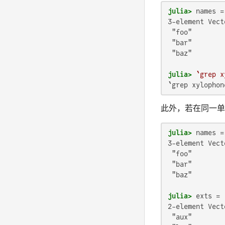
julia>
 names =
3-element Vect
 "foo"

 "bar"

 "baz"

julia>
`grep x
`grep xylophon
此外，若在同一单词
julia>
 names =
3-element Vect
 "foo"

 "bar"

 "baz"

julia>
 exts = 
2-element Vect
 "aux"
