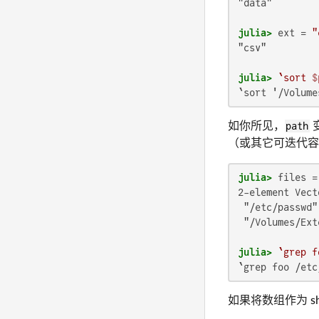
"data"

julia>
 ext = 
"
"csv"

julia>
`sort 
$
`sort '/Volume
如你所见，
path
（或其它可迭代容
julia>
 files =
2-element Vect
 "/etc/passwd"

 "/Volumes/Ext
julia>
`grep f
`grep foo /etc
如果将数组作为 she