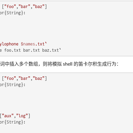
 [
"foo"
,
"bar"
,
"baz"
or{String}:

ylophone 
$names
.txt`
e foo.txt bar.txt baz.txt`
中插入多个数组，则将模拟 shell 的笛卡尔积生成行为：
 [
"foo"
,
"bar"
,
"baz"
or{String}:

[
"aux"
,
"log"
or{String}:
