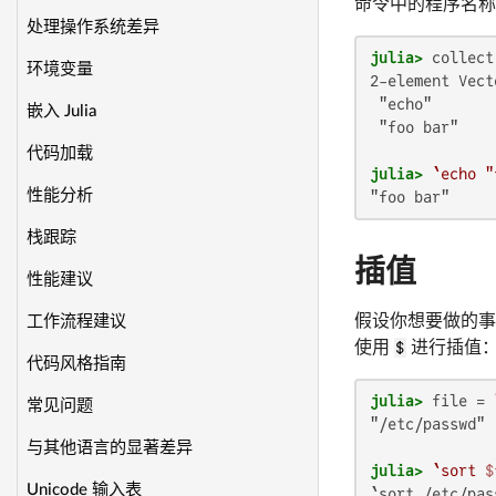
命令中的程序名称
处理操作系统差异
julia>
 collect
环境变量
2-element Vect
 "echo"

嵌入 Julia
 "foo bar"

代码加载
julia>
`echo "
性能分析
"foo bar"
栈跟踪
插值
性能建议
假设你想要做的
工作流程建议
使用
$
进行插值
代码风格指南
julia>
 file = 
常见问题
"/etc/passwd"

与其他语言的显著差异
julia>
`sort 
$
Unicode 输入表
`sort /etc/pas