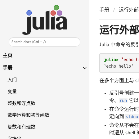
手册
运行外部
运行外部
Search docs (Ctrl + /)
Julia 中命令的反引
主页
julia>
`echo h
`echo hello`
手册
入门
在多个方面上与 she
变量
反引号创建
令、
run
它以
整数和浮点数
在命令运行时
数学运算和初等函数
定向到
stdou
命令从不会在 
复数和有理数
时遵从 she
字符串