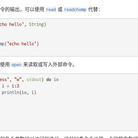
命令的输出，可以使用
read
或
readchomp
代替：
cho hello`
, 
String
mp(
`echo hello`
以使用
open
来读取或写入外部命令。
ess`
, 
"w"
, 
stdout
) 
do
 io

 i = 
1
:
3
 println(io, i)
