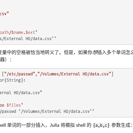
csv"
path
/
$name
.
$ext
`
s/External HD/data.csv'`
变量中的空格被恰当地转义了。但是，如果你
想
插入多个单词怎
器）：
 [
"/etc/passwd"
,
"/Volumes/External HD/data.csv"
or{String}:

ernal HD/data.csv"

oo 
$files
`
/passwd '/Volumes/External HD/data.csv'`
ll 单词的一部分插入，Julia 将模拟 shell 的
{a,b,c}
参数生成