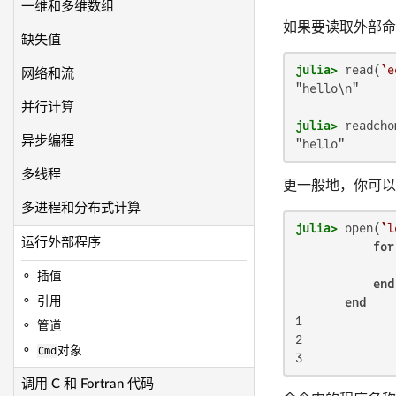
一维和多维数组
如果要读取外部
缺失值
julia>
 read(
`e
网络和流
"hello\n"

并行计算
julia>
 readcho
异步编程
"hello"
多线程
更一般地，你可
多进程和分布式计算
julia>
 open(
`l
运行外部程序
for
              
插值
end
引用
end
1

管道
2

Cmd
对象
3
调用 C 和 Fortran 代码