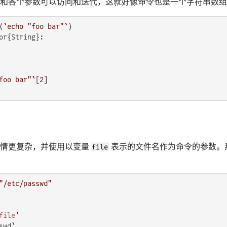
和各个参数可以访问和迭代，这就好像命令也是一个字符串数组
(
`echo "foo bar"`
or{String}:

foo bar"`
[
2
事情更复杂，并使用以变量
file
表示的文件名作为命令的参数。
：
"/etc/passwd"
file
`
swd`