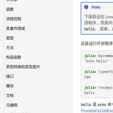
Note
函数
下面假设在 Linu
流程控制
部程序，而是内置在
变量作用域
hello
。 或者，J
类型
这是运行外部程序
方法
julia>
 mycomma
构造函数
`echo hello`

类型转换和类型提升
julia>
接口
Cmd

模块
julia>
hello
文档
hello
是
echo
命
元编程
ProcessFailedEx