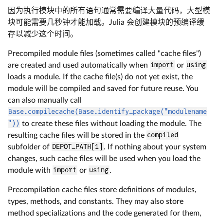
因为执行模块中的所有语句通常需要编译大量代码，大型模
块可能需要几秒钟才能加载。Julia 会创建模块的预编译缓
存以减少这个时间。
Precompiled module files (sometimes called "cache files")
are created and used automatically when
import
or
using
loads a module. If the cache file(s) do not yet exist, the
module will be compiled and saved for future reuse. You
can also manually call
Base.compilecache(Base.identify_package("modulename
"))
to create these files without loading the module. The
resulting cache files will be stored in the
compiled
subfolder of
DEPOT_PATH[1]
. If nothing about your system
changes, such cache files will be used when you load the
module with
import
or
using
.
Precompilation cache files store definitions of modules,
types, methods, and constants. They may also store
method specializations and the code generated for them,