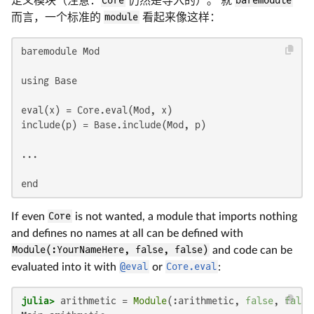
定义模块（注意：
Core
仍然是导入的）。 就
baremodule
而言，一个标准的
module
看起来像这样：
baremodule Mod

using Base

eval(x) = Core.eval(Mod, x)

include(p) = Base.include(Mod, p)

...

end
If even
Core
is not wanted, a module that imports nothing
and defines no names at all can be defined with
Module(:YourNameHere, false, false)
and code can be
evaluated into it with
@eval
or
Core.eval
:
julia>
 arithmetic = 
Module
(:arithmetic, 
false
, 
false