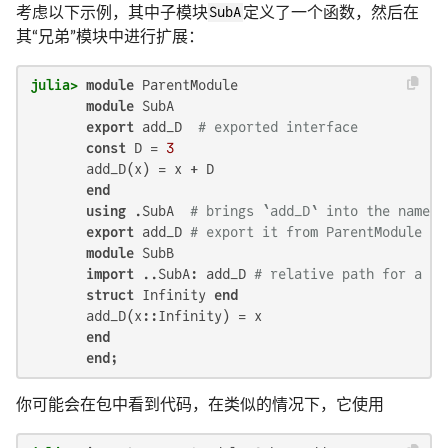
考虑以下示例，其中子模块
SubA
定义了一个函数，然后在
其“兄弟”模块中进行扩展：
julia>
module
 ParentModule

module
 SubA

export
 add_D  
# exported interface
const
 D = 
3
       add_D(x) = x + D

end
using
 .SubA  
# brings `add_D` into the namesp
export
 add_D 
# export it from ParentModule to
module
 SubB

import
 ..SubA: add_D 
# relative path for a “s
struct
 Infinity 
end
       add_D(x::Infinity) = x

end
end
你可能会在包中看到代码，在类似的情况下，它使用