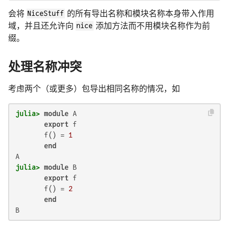
会将
NiceStuff
的所有导出名称和模块名称本身带入作用
域，并且还允许向
nice
添加方法而不用模块名称作为前
缀。
处理名称冲突
考虑两个（或更多）包导出相同名称的情况，如
julia>
module
 A

export
 f

       f() = 
1
end
julia>
module
 B

export
 f

       f() = 
2
end
B