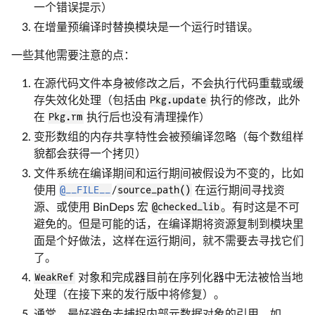
一个错误提示）
在增量预编译时替换模块是一个运行时错误。
一些其他需要注意的点：
在源代码文件本身被修改之后，不会执行代码重载或缓
存失效化处理（包括由
Pkg.update
执行的修改，此外
在
Pkg.rm
执行后也没有清理操作）
变形数组的内存共享特性会被预编译忽略（每个数组样
貌都会获得一个拷贝）
文件系统在编译期间和运行期间被假设为不变的，比如
使用
@__FILE__
/
source_path()
在运行期间寻找资
源、或使用 BinDeps 宏
@checked_lib
。有时这是不可
避免的。但是可能的话，在编译期将资源复制到模块里
面是个好做法，这样在运行期间，就不需要去寻找它们
了。
WeakRef
对象和完成器目前在序列化器中无法被恰当地
处理（在接下来的发行版中将修复）。
通常，最好避免去捕捉内部元数据对象的引用，如