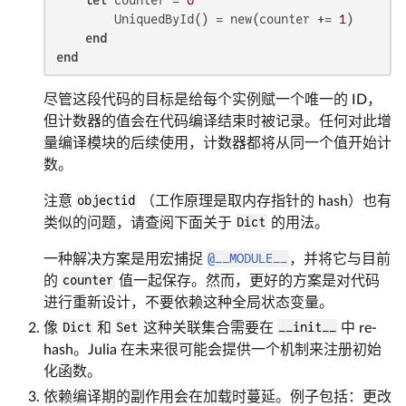
        UniquedById() = new(counter += 
1
)

end
end
尽管这段代码的目标是给每个实例赋一个唯一的 ID，
但计数器的值会在代码编译结束时被记录。任何对此增
量编译模块的后续使用，计数器都将从同一个值开始计
数。
注意
objectid
（工作原理是取内存指针的 hash）也有
类似的问题，请查阅下面关于
Dict
的用法。
一种解决方案是用宏捕捉
@__MODULE__
，并将它与目前
的
counter
值一起保存。然而，更好的方案是对代码
进行重新设计，不要依赖这种全局状态变量。
像
Dict
和
Set
这种关联集合需要在
__init__
中 re-
hash。Julia 在未来很可能会提供一个机制来注册初始
化函数。
依赖编译期的副作用会在加载时蔓延。例子包括：更改