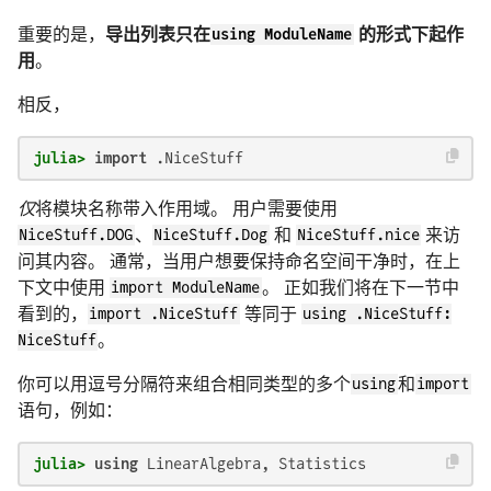
重要的是，
导出列表只在
using ModuleName
的形式下起作
用
。
相反，
julia>
import
 .NiceStuff
仅
将模块名称带入作用域。 用户需要使用
NiceStuff.DOG
、
NiceStuff.Dog
和
NiceStuff.nice
来访
问其内容。 通常，当用户想要保持命名空间干净时，在上
下文中使用
import ModuleName
。 正如我们将在下一节中
看到的，
import .NiceStuff
等同于
using .NiceStuff:
NiceStuff
。
你可以用逗号分隔符来组合相同类型的多个
using
和
import
语句，例如：
julia>
using
 LinearAlgebra, Statistics