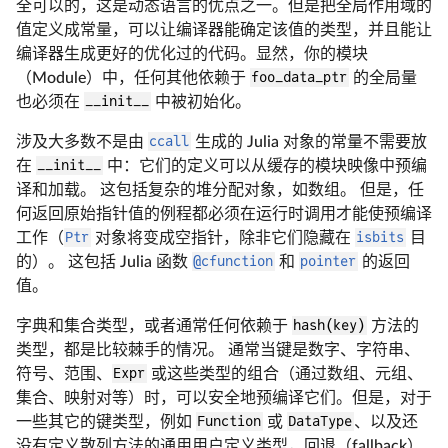
全可以的，这是动态语言的优点之一。但是把全局作用域的
值定义成常量，可以让编译器能确定该值的类型，并且能让
编译器生成更好的优化过的代码。显然，你的模块
（Module）中，任何其他依赖于
foo_data_ptr
的全局量
也必须在
__init__
中被初始化。
涉及大多数不是由
ccall
生成的 Julia 对象的常量不需要放
在
__init__
中：它们的定义可以从缓存的模块映像中预编
译和加载。 这包括复杂的堆分配对象，如数组。 但是，任
何返回原始指针值的例程都必须在运行时调用才能使预编译
工作（
Ptr
对象将变成空指针，除非它们隐藏在
isbits
目
的）。 这包括 Julia 函数
@cfunction
和
pointer
的返回
值。
字典和集合类型，或者通常任何依赖于
hash(key)
方法的
类型，都是比较棘手的情况。 通常当键是数字、字符串、
符号、范围、
Expr
或这些类型的组合（通过数组、元组、
集合、映射对等）时，可以安全地预编译它们。但是，对于
一些其它的键类型，例如
Function
或
DataType
、以及还
没有定义散列方法的通用用户定义类型，回退（fallback）