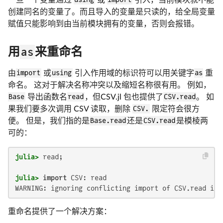
创建同名的变量了。而且导入的变量是只读的，给全局变量
赋值只能影响到由当前模块拥有的变量，否则会报错。
as
用
来重命名
由
import
或
using
引入作用域的标识符可以用关键字
as
重
命名。 这对于解决名称冲突以及缩短名称很有用。 例如，
Base
导出函数名
read
，但CSV.jl 包也提供了
CSV.read
。 如
果我们要多次调用 CSV 读取，删除
CSV.
限定符会很方
便。 但是，我们指的是
Base.read
还是
CSV.read
是模棱两
可的：
julia>
julia>
import
WARNING: ignoring conflicting import of CSV.read int
重命名提供了一个解决方案：