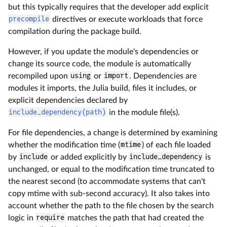
but this typically requires that the developer add explicit
precompile
directives or execute workloads that force
compilation during the package build.
However, if you update the module's dependencies or
change its source code, the module is automatically
recompiled upon
using
or
import
. Dependencies are
modules it imports, the Julia build, files it includes, or
explicit dependencies declared by
include_dependency(path)
in the module file(s).
For file dependencies, a change is determined by examining
whether the modification time (
mtime
) of each file loaded
by
include
or added explicitly by
include_dependency
is
unchanged, or equal to the modification time truncated to
the nearest second (to accommodate systems that can't
copy mtime with sub-second accuracy). It also takes into
account whether the path to the file chosen by the search
logic in
require
matches the path that had created the