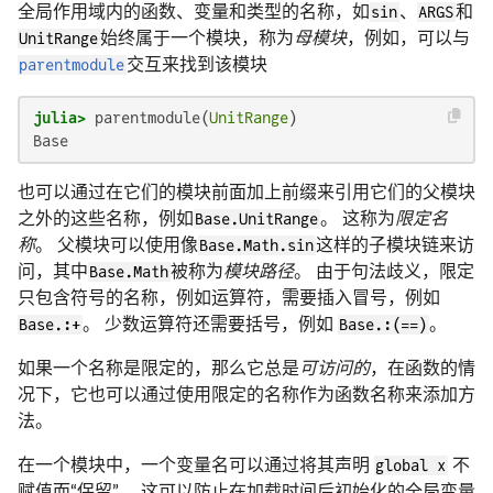
全局作用域内的函数、变量和类型的名称，如
sin
、
ARGS
和
UnitRange
始终属于一个模块，称为
母模块
，例如，可以与
parentmodule
交互来找到该模块
julia>
 parentmodule(
UnitRange
Base
也可以通过在它们的模块前面加上前缀来引用它们的父模块
之外的这些名称，例如
Base.UnitRange
。 这称为
限定名
称
。 父模块可以使用像
Base.Math.sin
这样的子模块链来访
问，其中
Base.Math
被称为
模块路径
。 由于句法歧义，限定
只包含符号的名称，例如运算符，需要插入冒号，例如
Base.:+
。 少数运算符还需要括号，例如
Base.:(==)
。
如果一个名称是限定的，那么它总是
可访问的
，在函数的情
况下，它也可以通过使用限定的名称作为函数名称来添加方
法。
在一个模块中，一个变量名可以通过将其声明
global x
不
赋值而“保留”。 这可以防止在加载时间后初始化的全局变量