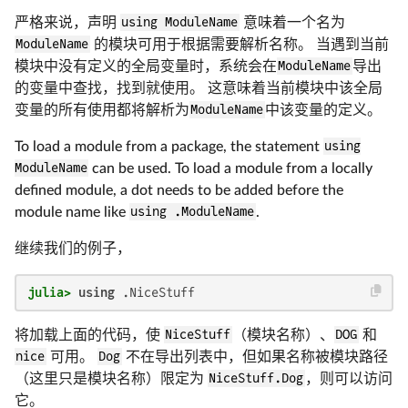
严格来说，声明
using ModuleName
意味着一个名为
ModuleName
的模块可用于根据需要解析名称。 当遇到当前
模块中没有定义的全局变量时，系统会在
ModuleName
导出
的变量中查找，找到就使用。 这意味着当前模块中该全局
变量的所有使用都将解析为
ModuleName
中该变量的定义。
To load a module from a package, the statement
using
ModuleName
can be used. To load a module from a locally
defined module, a dot needs to be added before the
module name like
using .ModuleName
.
继续我们的例子，
julia>
using
 .NiceStuff
将加载上面的代码，使
NiceStuff
（模块名称）、
DOG
和
nice
可用。
Dog
不在导出列表中，但如果名称被模块路径
（这里只是模块名称）限定为
NiceStuff.Dog
，则可以访问
它。