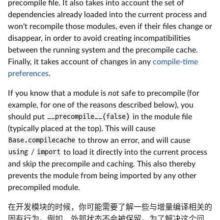
precompile file. It also takes into account the set of
dependencies already loaded into the current process and
won't recompile those modules, even if their files change or
disappear, in order to avoid creating incompatibilities
between the running system and the precompile cache.
Finally, it takes account of changes in any
compile-time
preferences
.
If you know that a module is
not
safe to precompile (for
example, for one of the reasons described below), you
should put
__precompile__(false)
in the module file
(typically placed at the top). This will cause
Base.compilecache
to throw an error, and will cause
using
/
import
to load it directly into the current process
and skip the precompile and caching. This also thereby
prevents the module from being imported by any other
precompiled module.
在开发模块的时候，你可能需要了解一些与增量编译相关的
固有行为。例如，外部状态不会被保留。为了解决这个问