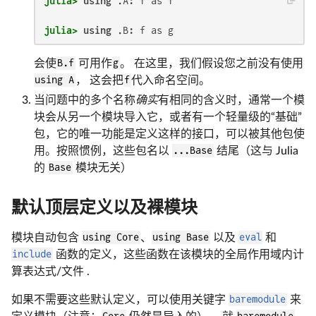
julia>
using
julia>
using
会使
B.f
可用作
g
。 在这里，我们假设您之前没有使用
using A
， 这会把
f
代入命名空间。
当问题中的多个名称
确实
有相同的含义时，通常一个模
块会从另一个模块导入它，或者有一个轻量级的“基础”
包，它的唯一功能是定义这样的接口，可以被其他包使
用。按照惯例，这些包名以
...Base
结尾（这与 Julia
的
Base
模块无关）
默认顶层定义以及裸模块
模块自动包含
using Core
、
using Base
以及
eval
和
include
函数的定义，这些函数在该模块的全局作用域内计
算表达式/文件 .
如果不需要这些默认定义，可以使用关键字
baremodule
来