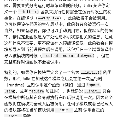
题，需要显式分离运行时与编译期的部分。Julia 允许你定
义一个
__init__()
函数来执行任何需要在运行时发生的初
始化。在编译期（
--output-*
），此函数将不会被调用。
你可以假设在代码的生存周期中，此函数只会被运行一次。
当然，如果有必要，你也可以手动调用它，但在默认的情况
下，请假定此函数是为了处理与本机状态相关的信息，注意
这些信息不需要，更不应该存入预编译镜像。此函数会在模
块被导入到当前进程之后被调用，这包括在一个增量编译中
导入该模块的时候（
--output-incremental=yes
），但在
完整编译时该函数不会被调用。
特别的，如果你在模块里定义了一个名为
__init__()
的函
数，那么 Julia 在加载这个模块之后会在第一次运行时
（runtime）立刻调用这个函数（例如，通过
import
，
using
，或者
require
加载时），也就是说
__init__
只会
在模块中所有其它命令都执行完以后被调用一次。因为这个
函数将在模块完全载入后被调用，任何子模块或者已经载入
的模块都将在当前模块调用
__init__
之前
调用自己的
__init__
函数。