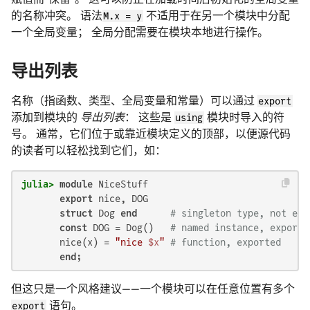
的名称冲突。 语法
M.x = y
不适用于在另一个模块中分配
一个全局变量； 全局分配需要在模块本地进行操作。
导出列表
名称（指函数、类型、全局变量和常量）可以通过
export
添加到模块的
导出列表
： 这些是
using
模块时导入的符
号。 通常，它们位于或靠近模块定义的顶部，以便源代码
的读者可以轻松找到它们，如：
julia>
module
 NiceStuff

export
 nice, DOG

struct
 Dog 
end
# singleton type, not exp
const
 DOG = Dog()   
# named instance, exporte
       nice(x) = 
"nice 
$x
"
# function, exported
end
但这只是一个风格建议——一个模块可以在任意位置有多个
export
语句。