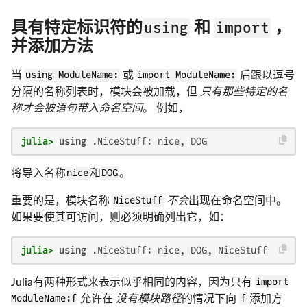
using
import
具有特定标识符的
和
，
并添加方法
当
using ModuleName:
或
import ModuleName:
后跟以逗号
分隔的名称列表时，模块会被加载，但
只有那些特定的名
称才会被语句带入命名空间
。 例如，
julia>
using
 .NiceStuff: nice, DOG
将导入名称
nice
和
DOG
。
重要的是，模块名称
NiceStuff
不会
出现在命名空间中。
如果要使其可访问，则必须明确列出它，如：
julia>
using
 .NiceStuff: nice, DOG, NiceStuff
Julia有两种形式来表示似乎相同的内容，因为只有
import
ModuleName:f
允许在
没有模块路径
的情况下向
f
添加方