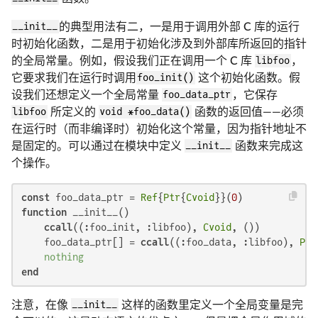
__init__
的典型用法有二，一是用于调用外部 C 库的运行
时初始化函数，二是用于初始化涉及到外部库所返回的指针
的全局常量。例如，假设我们正在调用一个 C 库
libfoo
，
它要求我们在运行时调用
foo_init()
这个初始化函数。假
设我们还想定义一个全局常量
foo_data_ptr
，它保存
libfoo
所定义的
void *foo_data()
函数的返回值——必须
在运行时（而非编译时）初始化这个常量，因为指针地址不
是固定的。可以通过在模块中定义
__init__
函数来完成这
个操作。
const
 foo_data_ptr = 
Ref
{
Ptr
{
Cvoid
}}(
0
function
 __init__()

ccall
((:foo_init, :libfoo), 
Cvoid
, ())

    foo_data_ptr[] = 
ccall
((:foo_data, :libfoo), 
Ptr
nothing
end
注意，在像
__init__
这样的函数里定义一个全局变量是完