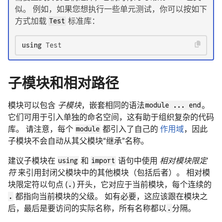
似。 例如，如果您想执行一些单元测试，你可以按如下
方式加载
Test
标准库：
using
 Test
子模块和相对路径
模块可以包含
子模块
，嵌套相同的语法
module ... end
。
它们可用于引入单独的命名空间，这有助于组织复杂的代码
库。 请注意，每个
module
都引入了自己的
作用域
，因此
子模块不会自动从其父模块“继承”名称。
建议子模块在
using
和
import
语句中使用
相对模块限定
符
来引用封闭父模块中的其他模块（包括后者）。 相对模
块限定符以句点 (
.
) 开头，它对应于当前模块，每个连续的
.
都指向当前模块的父级。 如有必要，这应该跟在模块之
后，最后是要访问的实际名称，所有名称都以
.
分隔。